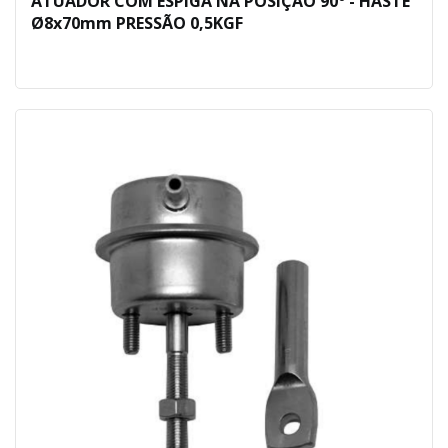
ATUADOR COM ESPIGA NA POSIÇÃO 90° - HASTE
Ø8x70mm PRESSÃO 0,5KGF