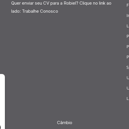
Quer enviar seu CV para a Robiel? Clique no link ao
F
lado:
Trabalhe Conosco
I
L
P
P
P
S
U
U
L
Câmbio