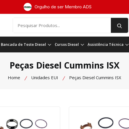
Orgulho de ser Membro ADS
Bancada de Teste Diesel
Cursos Diesel
Assistência Técnica
Peças Diesel Cummins ISX
Home
Unidades EUI
Peças Diesel Cummins ISX