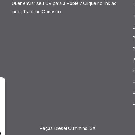
Quer enviar seu CV para a Robiel? Clique no link ao
F
lado:
Trabalhe Conosco
I
L
P
P
P
S
U
U
L
Peças Diesel Cummins ISX