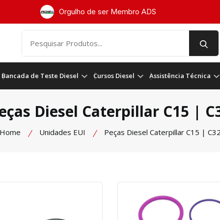
Orgulho de ser Membro ADS
Bancada de Teste Diesel
Cursos Diesel
Assistência Técnica
eças Diesel Caterpillar C15 | C
Home
Unidades EUI
Peças Diesel Caterpillar C15 | C3