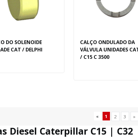
O DO SOLENOIDE
CALÇO ONDULADO DA
ADE CAT / DELPHI
VÁLVULA UNIDADES CA
/ C15 C 3500
«
1
2
3
»
s Diesel Caterpillar C15 | C32