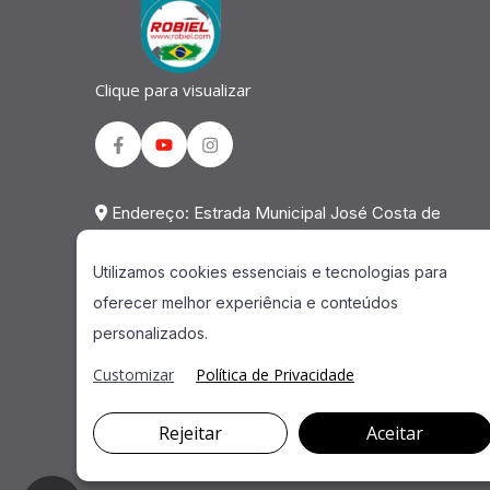
Clique para visualizar
Facebook
Youtube
Instagram
Endereço: Estrada Municipal José Costa de
Mesquita, 823 Galpão 02 Chácara Alvorada -
Utilizamos cookies essenciais e tecnologias para
Indaiatuba - SP - CEP: 13.337-200
oferecer melhor experiência e conteúdos
Telefone: 0800 941 2298
personalizados.
Customizar
Política de Privacidade
Rejeitar
Aceitar