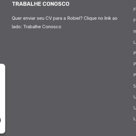
TRABALHE CONOSCO
F
Quer enviar seu CV para a Robiel? Clique no link ao
F
lado:
Trabalhe Conosco
I
L
P
P
P
S
U
U
L