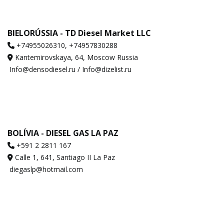
BIELORÚSSIA - TD Diesel Market LLC
‪+74955026310‬, ‪+74957830288‬
Kantemirovskaya, 64, Moscow Russia
Info@densodiesel.ru / Info@dizelist.ru
BOLÍVIA - DIESEL GAS LA PAZ
+591 2 2811 167
Calle 1, 641, Santiago II La Paz
diegaslp@hotmail.com