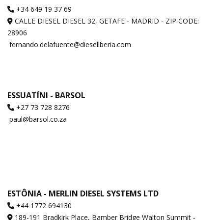
+34 649 19 37 69
CALLE DIESEL DIESEL 32, GETAFE - MADRID - ZIP CODE:
28906
fernando.delafuente@dieseliberia.com
ESSUATÍNI - BARSOL
+27 73 728 8276
paul@barsol.co.za
ESTÔNIA - MERLIN DIESEL SYSTEMS LTD
+44 1772 694130
189-191 Bradkirk Place, Bamber Bridge Walton Summit -