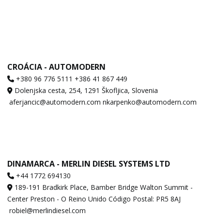
CROÁCIA - AUTOMODERN
+380 96 776 5111 +386 41 867 449
Dolenjska cesta, 254, 1291 Škofljica, Slovenia
aferjancic@automodern.com nkarpenko@automodern.com
DINAMARCA - MERLIN DIESEL SYSTEMS LTD
+44 1772 694130
189-191 Bradkirk Place, Bamber Bridge Walton Summit -
Center Preston - O Reino Unido Código Postal: PR5 8AJ
robiel@merlindiesel.com