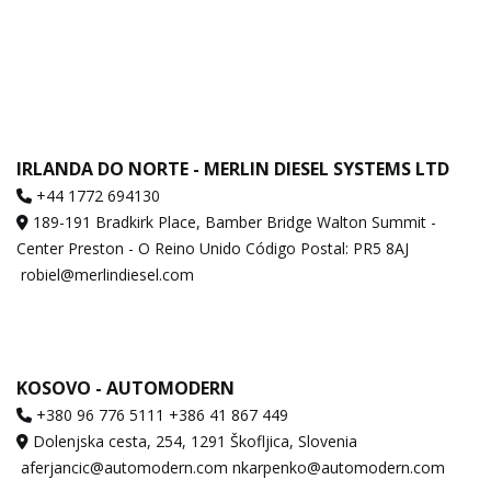
IRLANDA DO NORTE - MERLIN DIESEL SYSTEMS LTD
+44 1772 694130
189-191 Bradkirk Place, Bamber Bridge Walton Summit -
Center Preston - O Reino Unido Código Postal: PR5 8AJ
robiel@merlindiesel.com
KOSOVO - AUTOMODERN
+380 96 776 5111 +386 41 867 449
Dolenjska cesta, 254, 1291 Škofljica, Slovenia
aferjancic@automodern.com nkarpenko@automodern.com