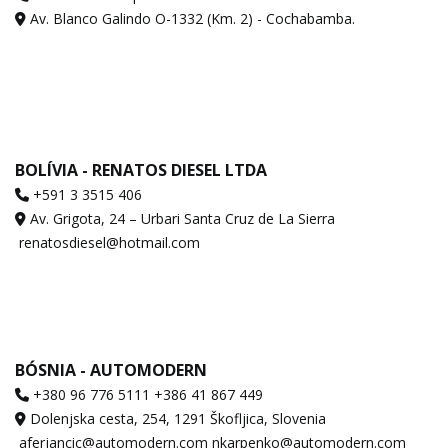
Av. Blanco Galindo O-1332 (Km. 2) - Cochabamba.
BOLÍVIA - RENATOS DIESEL LTDA
+591 3 3515 406
Av. Grigota, 24 – Urbari Santa Cruz de La Sierra
renatosdiesel@hotmail.com
BÓSNIA - AUTOMODERN
+380 96 776 5111 +386 41 867 449
Dolenjska cesta, 254, 1291 Škofljica, Slovenia
aferjancic@automodern.com nkarpenko@automodern.com