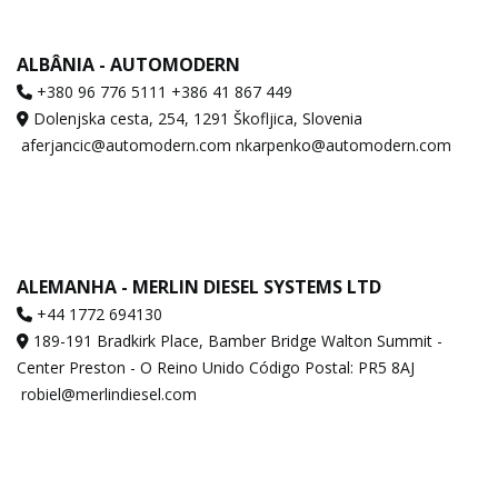
ALBÂNIA - AUTOMODERN
+380 96 776 5111 +386 41 867 449
Dolenjska cesta, 254, 1291 Škofljica, Slovenia
aferjancic@automodern.com nkarpenko@automodern.com
ALEMANHA - MERLIN DIESEL SYSTEMS LTD
+44 1772 694130
189-191 Bradkirk Place, Bamber Bridge Walton Summit -
Center Preston - O Reino Unido Código Postal: PR5 8AJ
robiel@merlindiesel.com