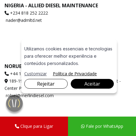
NIGERIA - ALLIED DIESEL MAINTENANCE
+234 818 252 2222
nader@admltd.net
Utilizamos cookies essenciais e tecnologias
para oferecer melhor experiência e
conteúdos personalizados.
NORUEGA - MERLIN DIESEL SYSTEMS LTD
+44 1772 694130
Customizar
Política de Privacidade
189-191 Bradkirk Place, Bamber Bridge Walton Summit -
Rejeitar
Aceitar
Center Preston - O Reino Unido Código Postal: PR5 8AJ
robiel@merlindiesel.com
Clique para Ligar
Fale por WhatsApp
OMÃ - EURODIESEL SERVICES
+971 50 621 1975