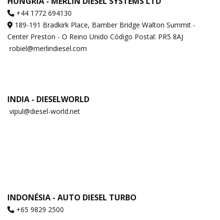
HUNGRIA - MERLIN DIESEL SYSTEMS LTD
+44 1772 694130
189-191 Bradkirk Place, Bamber Bridge Walton Summit -
Center Preston - O Reino Unido Código Postal: PR5 8AJ
robiel@merlindiesel.com
INDIA - DIESELWORLD
vipul@diesel-world.net
INDONÉSIA - AUTO DIESEL TURBO
+65 9829 2500