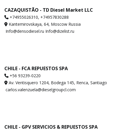
CAZAQUISTÃO - TD Diesel Market LLC
‪+74955026310‬, ‪+74957830288‬
Kantemirovskaya, 64, Moscow Russia
Info@densodiesel.ru Info@dizelist.ru
CHILE - FCA REPUESTOS SPA
+56 93239-0220
Av. Ventisquero 1204, Bodega 145, Renca, Santiago
carlos.valenzuela@dieselgroupcl.com
CHILE - GPV SERVICIOS & REPUESTOS SPA