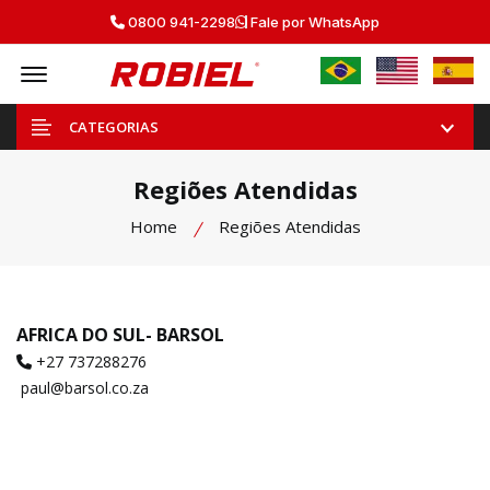
0800 941-2298
Fale por WhatsApp
Offcanvas Menu Open
CATEGORIAS
Regiões Atendidas
Home
Regiões Atendidas
AFRICA DO SUL- BARSOL
+27 737288276
paul@barsol.co.za