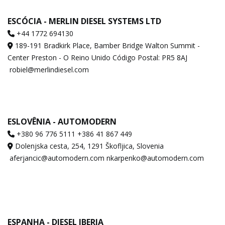
ESCÓCIA - MERLIN DIESEL SYSTEMS LTD
+44 1772 694130
189-191 Bradkirk Place, Bamber Bridge Walton Summit -
Center Preston - O Reino Unido Código Postal: PR5 8AJ
robiel@merlindiesel.com
ESLOVÊNIA - AUTOMODERN
+380 96 776 5111 +386 41 867 449
Dolenjska cesta, 254, 1291 Škofljica, Slovenia
aferjancic@automodern.com nkarpenko@automodern.com
ESPANHA - DIESEL IBERIA