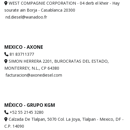
WEST COMPAGNIE CORPORATION - 04 derb el kheir - Hay
sourate ain Borja - Casablanca 20300
nd.diesel@wanadoo.fr
MEXICO - AXONE
81 83711377
SIMON HERRERA 2201, BUROCRATAS DEL ESTADO,
MONTERREY, N.L., CP 64380
facturacion@axonediesel.com
MÉXICO - GRUPO KGM
+52 55 2145 3280
Calzada De Tlalpan, 5070 Col. La Joya, Tlalpan - Mexico, DF -
C.P. 14090